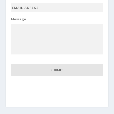
Email
adress
*
Message