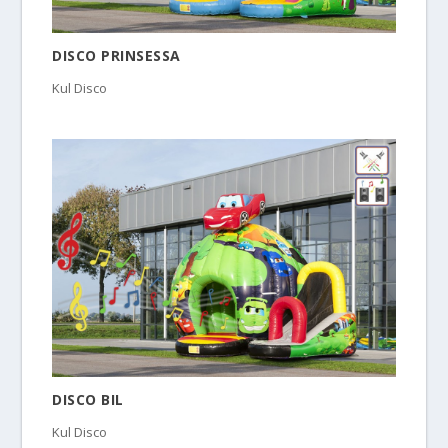
DISCO PRINSESSA
Kul Disco
DISCO BIL
Kul Disco