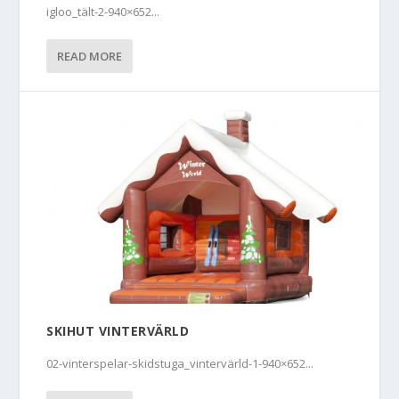
igloo_tält-2-940×652...
READ MORE
SKIHUT VINTERVÄRLD
02-vinterspelar-skidstuga_vintervärld-1-940×652...