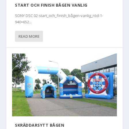
START OCH FINISH BÅGEN VANLIG
SONY DSC 02-start_och_finish_bågen-vanlig_röd-1-
940×652...
READ MORE
SKRÄDDARSYTT BÅGEN